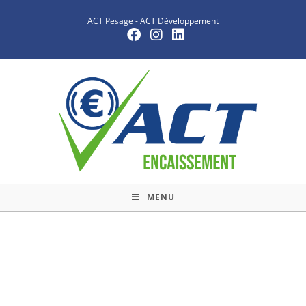
ACT Pesage
-
ACT Développement
MENU